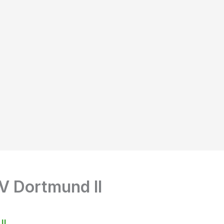
 Dortmund II
II